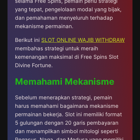
selama Free Spins, pemain perlu strategi
yang tepat, pengelolaan modal yang bijak,
dan pemahaman menyeluruh terhadap
mekanisme permainan.
Berikut ini
SLOT ONLINE WAJIB WITHDRAW
membahas strategi untuk meraih
kemenangan maksimal di Free Spins Slot
Divine Fortune.
Memahami Mekanisme
Sebelum menerapkan strategi, pemain
harus memahami bagaimana mekanisme
permainan bekerja. Slot ini memiliki format
5 gulungan dengan 20 garis pembayaran
dan menampilkan simbol mitologi seperti
Pegasus, Naga, dan Medusa yang memiliki