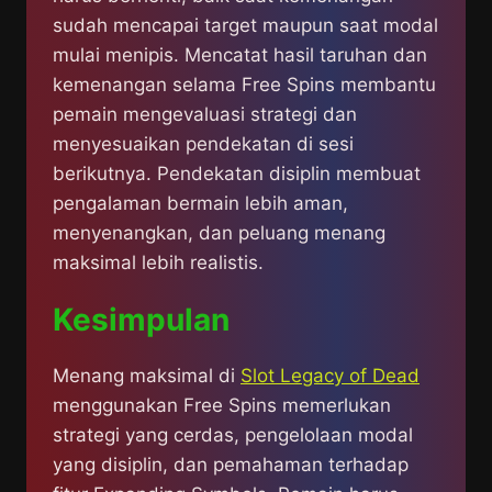
sudah mencapai target maupun saat modal
mulai menipis. Mencatat hasil taruhan dan
kemenangan selama Free Spins membantu
pemain mengevaluasi strategi dan
menyesuaikan pendekatan di sesi
berikutnya. Pendekatan disiplin membuat
pengalaman bermain lebih aman,
menyenangkan, dan peluang menang
maksimal lebih realistis.
Kesimpulan
Menang maksimal di
Slot Legacy of Dead
menggunakan Free Spins memerlukan
strategi yang cerdas, pengelolaan modal
yang disiplin, dan pemahaman terhadap