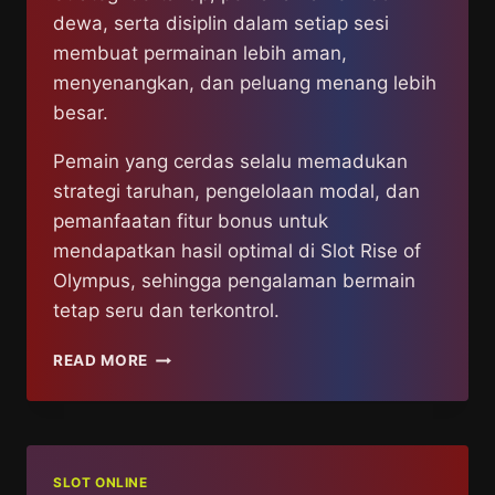
dewa, serta disiplin dalam setiap sesi
membuat permainan lebih aman,
menyenangkan, dan peluang menang lebih
besar.
Pemain yang cerdas selalu memadukan
strategi taruhan, pengelolaan modal, dan
pemanfaatan fitur bonus untuk
mendapatkan hasil optimal di Slot Rise of
Olympus, sehingga pengalaman bermain
tetap seru dan terkontrol.
STRATEGI
READ MORE
BERMAIN
SLOT
RISE
OF
OLYMPUS
SLOT ONLINE
DENGAN