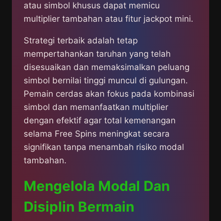
atau simbol khusus dapat memicu
multiplier tambahan atau fitur jackpot mini.
Strategi terbaik adalah tetap
mempertahankan taruhan yang telah
disesuaikan dan memaksimalkan peluang
simbol bernilai tinggi muncul di gulungan.
Pemain cerdas akan fokus pada kombinasi
simbol dan memanfaatkan multiplier
dengan efektif agar total kemenangan
selama Free Spins meningkat secara
signifikan tanpa menambah risiko modal
tambahan.
Mengelola Modal Dan
Disiplin Bermain