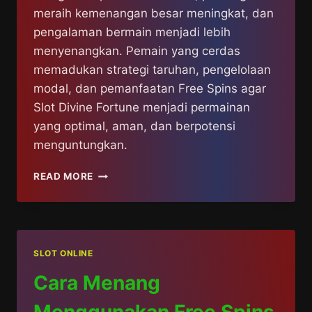
meraih kemenangan besar meningkat, dan
pengalaman bermain menjadi lebih
menyenangkan. Pemain yang cerdas
memadukan strategi taruhan, pengelolaan
modal, dan pemanfaatan Free Spins agar
Slot Divine Fortune menjadi permainan
yang optimal, aman, dan berpotensi
menguntungkan.
STRATEGI
READ MORE
MAKSIMAL
KEMENANGAN
DI
FREE
SPINS
SLOT ONLINE
SLOT
DIVINE
Cara Menang
FORTUNE