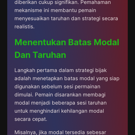
diberikan cukup signifikan. Pemahaman
mekanisme ini membantu pemain
menyesuaikan taruhan dan strategi secara
realistis.
Menentukan Batas Modal
Dan Taruhan
Langkah pertama dalam strategi bijak
adalah menetapkan batas modal yang siap
digunakan sebelum sesi permainan
dimulai. Pemain disarankan membagi
modal menjadi beberapa sesi taruhan
untuk menghindari kehilangan modal
secara cepat.
Misalnya, jika modal tersedia sebesar