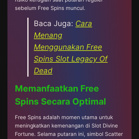
sebelum Free Spins muncul.
Baca Juga:
Cara
Menang
Menggunakan Free
Spins Slot Legacy Of
Dead
Memanfaatkan Free
Spins Secara Optimal
Free Spins adalah momen utama untuk
meningkatkan kemenangan di Slot Divine
Fortune. Selama putaran ini, simbol Scatter