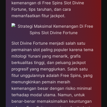
kemenangan di Free Spins Slot Divine
Fortune, tips taruhan, dan cara
memanfaatkan fitur jackpot.
Slot Divine Fortune menjadi salah satu
permainan slot paling populer karena tema
mitologi Yunani yang menarik, grafis
berkualitas tinggi, dan peluang jackpot
progresif yang menggiurkan. Salah satu
fitur unggulannya adalah Free Spins, yang
memungkinkan pemain meraih
kemenangan besar dengan risiko minimal
terhadap modal utama. Namun, untuk
benar-benar memaksimalkan keuntungan