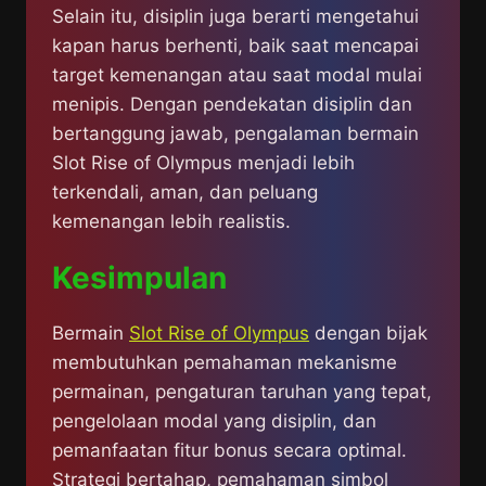
Selain itu, disiplin juga berarti mengetahui
kapan harus berhenti, baik saat mencapai
target kemenangan atau saat modal mulai
menipis. Dengan pendekatan disiplin dan
bertanggung jawab, pengalaman bermain
Slot Rise of Olympus menjadi lebih
terkendali, aman, dan peluang
kemenangan lebih realistis.
Kesimpulan
Bermain
Slot Rise of Olympus
dengan bijak
membutuhkan pemahaman mekanisme
permainan, pengaturan taruhan yang tepat,
pengelolaan modal yang disiplin, dan
pemanfaatan fitur bonus secara optimal.
Strategi bertahap, pemahaman simbol