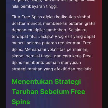
nilai pembayaran tinggi.
Fitur Free Spins dipicu ketika tiga simbol
Scatter muncul, memberikan putaran gratis
dengan multiplier tambahan. Selain itu,
terdapat fitur Jackpot Progresif yang dapat
muncul selama putaran reguler atau Free
Spins. Memahami volatilitas permainan,
simbol bernilai tinggi, dan cara kerja Free
Spins membantu pemain menyusun
strategi taruhan yang efektif dan realistis.
Menentukan Strategi
Taruhan Sebelum Free
Spins