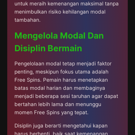
untuk meraih kemenangan maksimal tanpa
menimbulkan risiko kehilangan modal
tambahan.
Mengelola Modal Dan
Disiplin Bermain
Pengelolaan modal tetap menjadi faktor
penting, meskipun fokus utama adalah
Free Spins. Pemain harus menetapkan
batas modal harian dan membaginya
menjadi beberapa sesi taruhan agar dapat
bertahan lebih lama dan menunggu
momen Free Spins yang tepat.
Disiplin juga berarti mengetahui kapan
harus berhenti, baik saat kemenangan