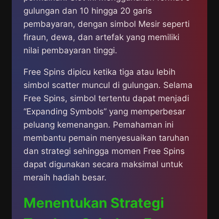
gulungan dan 10 hingga 20 garis
pembayaran, dengan simbol Mesir seperti
firaun, dewa, dan artefak yang memiliki
nilai pembayaran tinggi.
Free Spins dipicu ketika tiga atau lebih
simbol scatter muncul di gulungan. Selama
Free Spins, simbol tertentu dapat menjadi
“Expanding Symbols” yang memperbesar
peluang kemenangan. Pemahaman ini
membantu pemain menyesuaikan taruhan
dan strategi sehingga momen Free Spins
dapat digunakan secara maksimal untuk
meraih hadiah besar.
Menentukan Strategi