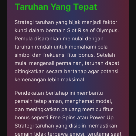
Taruhan Yang Tepat
Strategi taruhan yang bijak menjadi faktor
kunci dalam bermain Slot Rise of Olympus.
Pemula disarankan memulai dengan
taruhan rendah untuk memahami pola
simbol dan frekuensi fitur bonus. Setelah
mulai mengenali permainan, taruhan dapat
ditingkatkan secara bertahap agar potensi
kemenangan lebih maksimal.
Pendekatan bertahap ini membantu
pemain tetap aman, menghemat modal,
dan meningkatkan peluang memicu fitur
bonus seperti Free Spins atau Power Up.
Strategi taruhan yang disiplin memastikan
pemain tidak terbawa emosi, terutama saat