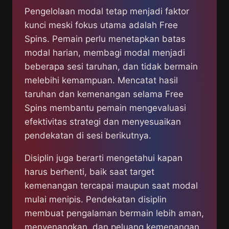
Pengelolaan modal tetap menjadi faktor
kunci meski fokus utama adalah Free
Spins. Pemain perlu menetapkan batas
modal harian, membagi modal menjadi
beberapa sesi taruhan, dan tidak bermain
melebihi kemampuan. Mencatat hasil
taruhan dan kemenangan selama Free
Spins membantu pemain mengevaluasi
efektivitas strategi dan menyesuaikan
pendekatan di sesi berikutnya.
Disiplin juga berarti mengetahui kapan
harus berhenti, baik saat target
kemenangan tercapai maupun saat modal
mulai menipis. Pendekatan disiplin
membuat pengalaman bermain lebih aman,
menyenangkan, dan peluang kemenangan