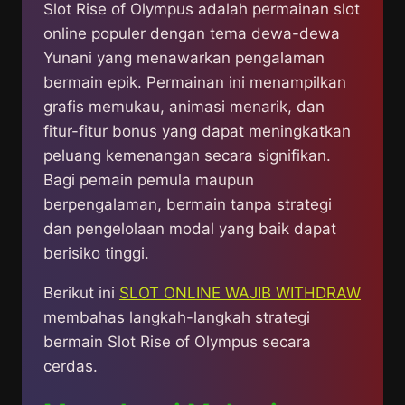
Slot Rise of Olympus adalah permainan slot
online populer dengan tema dewa-dewa
Yunani yang menawarkan pengalaman
bermain epik. Permainan ini menampilkan
grafis memukau, animasi menarik, dan
fitur-fitur bonus yang dapat meningkatkan
peluang kemenangan secara signifikan.
Bagi pemain pemula maupun
berpengalaman, bermain tanpa strategi
dan pengelolaan modal yang baik dapat
berisiko tinggi.
Berikut ini
SLOT ONLINE WAJIB WITHDRAW
membahas langkah-langkah strategi
bermain Slot Rise of Olympus secara
cerdas.