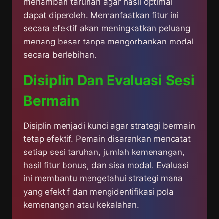
menambah taruhan agar hasil optimal
dapat diperoleh. Memanfaatkan fitur ini
secara efektif akan meningkatkan peluang
menang besar tanpa mengorbankan modal
secara berlebihan.
Disiplin Dan Evaluasi Sesi
Bermain
Disiplin menjadi kunci agar strategi bermain
tetap efektif. Pemain disarankan mencatat
setiap sesi taruhan, jumlah kemenangan,
hasil fitur bonus, dan sisa modal. Evaluasi
ini membantu mengetahui strategi mana
yang efektif dan mengidentifikasi pola
kemenangan atau kekalahan.