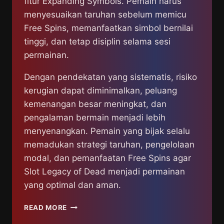
fitur Expanding Symbols. Pemain harus
menyesuaikan taruhan sebelum memicu
Free Spins, memanfaatkan simbol bernilai
tinggi, dan tetap disiplin selama sesi
permainan.
Dengan pendekatan yang sistematis, risiko
kerugian dapat diminimalkan, peluang
kemenangan besar meningkat, dan
pengalaman bermain menjadi lebih
menyenangkan. Pemain yang bijak selalu
memadukan strategi taruhan, pengelolaan
modal, dan pemanfaatan Free Spins agar
Slot Legacy of Dead menjadi permainan
yang optimal dan aman.
CARA
READ MORE
MENANG