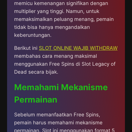
memicu kemenangan signifikan dengan
multiplier yang tinggi. Namun, untuk
memaksimalkan peluang menang, pemain
tidak bisa hanya mengandalkan
keberuntungan.
Berikut ini
SLOT ONLINE WAJIB WITHDRAW
membahas cara menang maksimal
menggunakan Free Spins di Slot Legacy of
Dead secara bijak.
Memahami Mekanisme
Permainan
Sebelum memanfaatkan Free Spins,
pemain harus memahami mekanisme
permainan. Slot ini menggunakan format 5