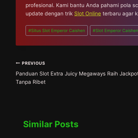
profesional. Kami bantu Anda pahami pola sc
update dengan trik
Slot Online
terbaru agar 
Post
#
Situs Slot Emperor Caishen
#
Slot Emperor Caishe
Tags:
Post
PREVIOUS
Panduan Slot Extra Juicy Megaways Raih Jackpo
navigation
Tanpa Ribet
Similar Posts