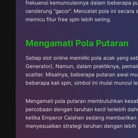
frekuensi kemunculannya dalam beberapa put
cenderung “gacor”. Mencatat pola ini secara
memicu fitur free spin lebih sering.
Mengamati Pola Putaran
Setiap slot online memiliki pola acak yang
Generator). Namun, dalam praktiknya, pemai
scatter. Misalnya, beberapa putaran awal mun
beberapa kali spin, simbol ini mulai muncul le
Mengamati pola putaran membutuhkan kesab
percobaan dengan taruhan kecil terlebih da
ketika Emperor Caishen sedang memberikan s
menyesuaikan strategi taruhan dengan lebih e