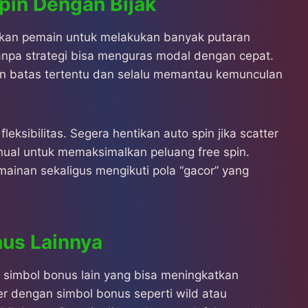
pin Dengan Bijak
hkan pemain untuk melakukan banyak putaran
npa strategi bisa menguras modal dengan cepat.
n batas tertentu dan selalu memantau kemunculan
ksibilitas. Segera hentikan auto spin jika scatter
nual untuk memaksimalkan peluang free spin.
mainan sekaligus mengikuti pola “gacor” yang
nus Lainnya
i simbol bonus lain yang bisa meningkatkan
 dengan simbol bonus seperti wild atau