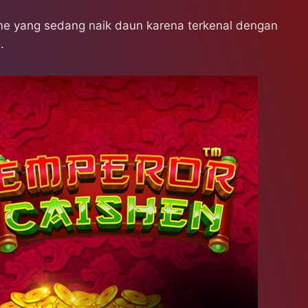
me yang sedang naik daun karena terkenal dengan
.