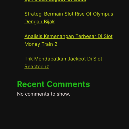
Strategi Bermain Slot Rise Of Olympus
Dengan Bijak
Analisis Kemenangan Terbesar Di Slot
Money Train 2
Trik Mendapatkan Jackpot Di Slot
Reactoonz
Recent Comments
No comments to show.