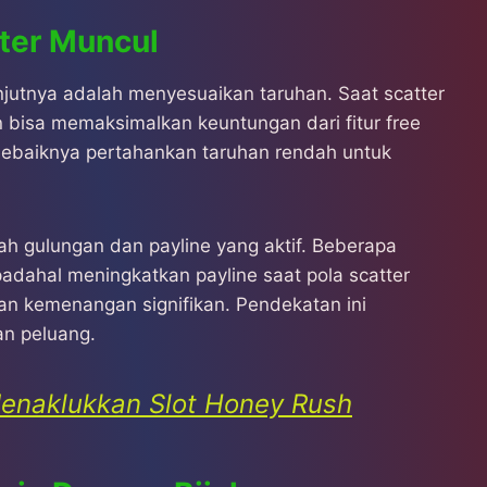
tter Muncul
anjutnya adalah menyesuaikan taruhan. Saat scatter
n bisa memaksimalkan keuntungan dari fitur free
, sebaiknya pertahankan taruhan rendah untuk
ah gulungan dan payline yang aktif. Beberapa
adahal meningkatkan payline saat pola scatter
n kemenangan signifikan. Pendekatan ini
n peluang.
naklukkan Slot Honey Rush