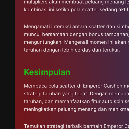
multipliers akan membuat peluang menang le
kombinasi ini ketika pola scatter sedang aktif
Mengamati interaksi antara scatter dan simbo
muncul bersamaan dengan bonus tambahan, 
menguntungkan. Mengenali momen ini akan 
taruhan dengan lebih cerdas dan terukur.
Kesimpulan
Membaca pola scatter di Emperor Caishen m
strategi taruhan yang tepat. Dengan memaha
taruhan, dan memanfaatkan fitur auto spin s
meningkatkan peluang menang dan menikmati
Temukan strategi terbaik bermain Emperor Ca