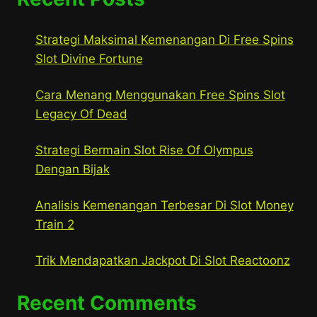
Strategi Maksimal Kemenangan Di Free Spins
Slot Divine Fortune
Cara Menang Menggunakan Free Spins Slot
Legacy Of Dead
Strategi Bermain Slot Rise Of Olympus
Dengan Bijak
Analisis Kemenangan Terbesar Di Slot Money
Train 2
Trik Mendapatkan Jackpot Di Slot Reactoonz
Recent Comments