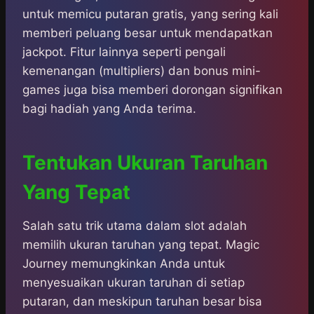
untuk memicu putaran gratis, yang sering kali
memberi peluang besar untuk mendapatkan
jackpot. Fitur lainnya seperti pengali
kemenangan (multipliers) dan bonus mini-
games juga bisa memberi dorongan signifikan
bagi hadiah yang Anda terima.
Tentukan Ukuran Taruhan
Yang Tepat
Salah satu trik utama dalam slot adalah
memilih ukuran taruhan yang tepat. Magic
Journey memungkinkan Anda untuk
menyesuaikan ukuran taruhan di setiap
putaran, dan meskipun taruhan besar bisa