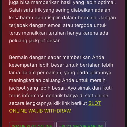
juga bisa memberikan hasil yang lebih optimal.
Salah satu trik yang sering diabaikan adalah
kesabaran dan disiplin dalam bermain. Jangan
terjebak dengan emosi atau tergoda untuk
terus menaikkan taruhan hanya karena ada
peluang jackpot besar.
Bermain dengan sabar memberikan Anda
kesempatan lebih besar untuk bertahan lebih
lama dalam permainan, yang pada gilirannya
meningkatkan peluang Anda untuk meraih
jackpot yang lebih besar. Ayo simak dan ikuti
terus informasi menarik hanya di slot online
secara lengkapnya klik link berikut
SLOT
ONLINE WAJIB WITHDRAW
.
Post
#
GAME SLOT ONLINE
#
SLOT GACOR HARI INI