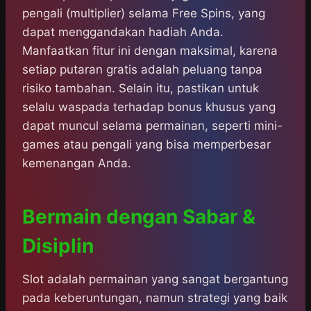
pengali (multiplier) selama Free Spins, yang
dapat menggandakan hadiah Anda.
Manfaatkan fitur ini dengan maksimal, karena
setiap putaran gratis adalah peluang tanpa
risiko tambahan. Selain itu, pastikan untuk
selalu waspada terhadap bonus khusus yang
dapat muncul selama permainan, seperti mini-
games atau pengali yang bisa memperbesar
kemenangan Anda.
Bermain dengan Sabar &
Disiplin
Slot adalah permainan yang sangat bergantung
pada keberuntungan, namun strategi yang baik