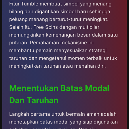
Fitur Tumble membuat simbol yang menang
hilang dan digantikan simbol baru sehingga
peluang menang berturut-turut meningkat.
Selain itu, Free Spins dengan multiplier
memungkinkan kemenangan besar dalam satu
putaran. Pemahaman mekanisme ini
membantu pemain menyesuaikan strategi
taruhan dan mengetahui momen terbaik untuk
meningkatkan taruhan atau menahan diri.
Menentukan Batas Modal
Dan Taruhan
Langkah pertama untuk bermain aman adalah
menetapkan batas modal yang siap digunakan