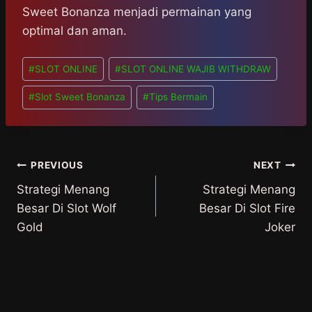
Sweet Bonanza menjadi permainan yang
optimal dan aman.
Post
#
SLOT ONLINE
#
SLOT ONLINE WAJIB WITHDRAW
Tags:
#
Slot Sweet Bonanza
#
Tips Bermain
Post
PREVIOUS
NEXT
Strategi Menang
Strategi Menang
navigation
Besar Di Slot Wolf
Besar Di Slot Fire
Gold
Joker