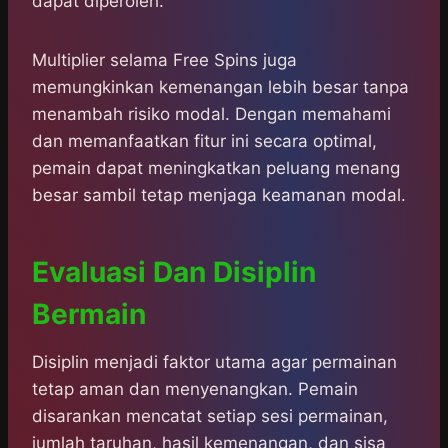
dapat diperoleh.
Multiplier selama Free Spins juga
memungkinkan kemenangan lebih besar tanpa
menambah risiko modal. Dengan memahami
dan memanfaatkan fitur ini secara optimal,
pemain dapat meningkatkan peluang menang
besar sambil tetap menjaga keamanan modal.
Evaluasi Dan Disiplin
Bermain
Disiplin menjadi faktor utama agar permainan
tetap aman dan menyenangkan. Pemain
disarankan mencatat setiap sesi permainan,
jumlah taruhan, hasil kemenangan, dan sisa