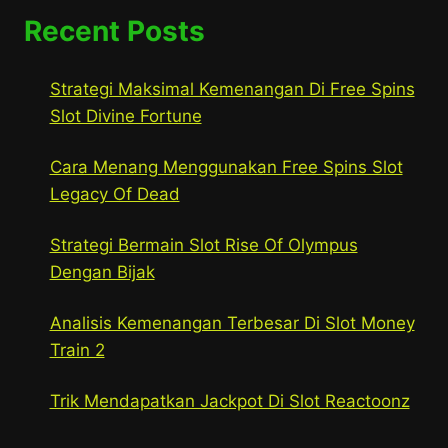
Recent Posts
Strategi Maksimal Kemenangan Di Free Spins
Slot Divine Fortune
Cara Menang Menggunakan Free Spins Slot
Legacy Of Dead
Strategi Bermain Slot Rise Of Olympus
Dengan Bijak
Analisis Kemenangan Terbesar Di Slot Money
Train 2
Trik Mendapatkan Jackpot Di Slot Reactoonz