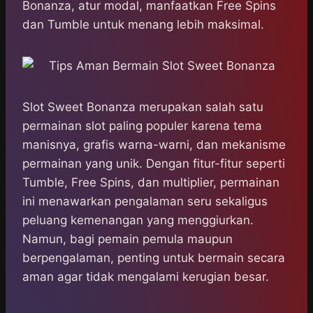
t
e
s
e
p
e
r
Bonanza, atur modal, manfaatkan Free Spins
s
b
e
g
e
e
dan Tumble untuk menang lebih maksimal.
A
o
n
r
p
o
g
a
p
k
e
m
r
Slot Sweet Bonanza merupakan salah satu
permainan slot paling populer karena tema
manisnya, grafis warna-warni, dan mekanisme
permainan yang unik. Dengan fitur-fitur seperti
Tumble, Free Spins, dan multiplier, permainan
ini menawarkan pengalaman seru sekaligus
peluang kemenangan yang menggiurkan.
Namun, bagi pemain pemula maupun
berpengalaman, penting untuk bermain secara
aman agar tidak mengalami kerugian besar.