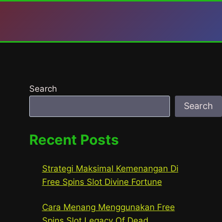
Search
Search
Recent Posts
Strategi Maksimal Kemenangan Di
Free Spins Slot Divine Fortune
Cara Menang Menggunakan Free
Spins Slot Legacy Of Dead