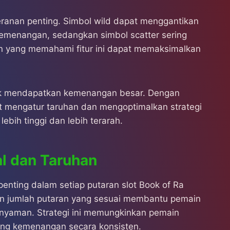
 peranan penting. Simbol wild dapat menggantikan
kemenangan, sedangkan simbol scatter sering
n yang memahami fitur ini dapat memaksimalkan
ntuk mendapatkan kemenangan besar. Dengan
pat mengatur taruhan dan mengoptimalkan strategi
ebih tinggi dan lebih terarah.
l dan Taruhan
enting dalam setiap putaran slot Book of Ra
an jumlah putaran yang sesuai membantu pemain
 nyaman. Strategi ini memungkinkan pemain
ang kemenangan secara konsisten.