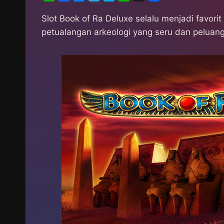
h
a
e
e
k
i
h
a
c
s
l
y
n
a
Slot Book of Ra Deluxe selalu menjadi favor
t
e
s
e
p
e
r
petualangan arkeologi yang seru dan pelua
s
b
e
g
e
e
A
o
n
r
p
o
g
a
p
k
e
m
r