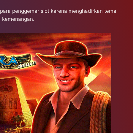
it para penggemar slot karena menghadirkan tema
ng kemenangan.