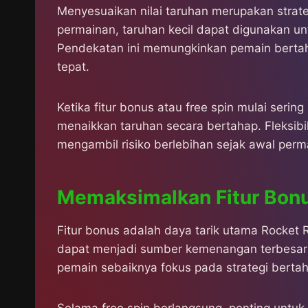
Menyesuaikan nilai taruhan merupakan strate
permainan, taruhan kecil dapat digunakan u
Pendekatan ini memungkinkan pemain berta
tepat.
Ketika fitur bonus atau free spin mulai ser
menaikkan taruhan secara bertahap. Fleksib
mengambil risiko berlebihan sejak awal perm
Memaksimalkan Fitur Bonu
Fitur bonus adalah daya tarik utama Rocke
dapat menjadi sumber kemenangan terbesar j
pemain sebaiknya fokus pada strategi bertahan