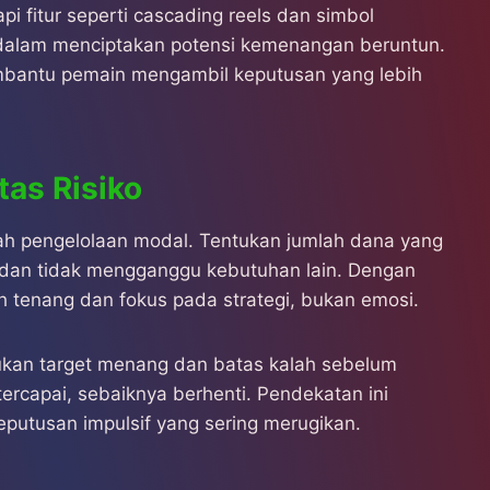
i fitur seperti cascading reels dan simbol
 dalam menciptakan potensi kemenangan beruntun.
embantu pemain mengambil keputusan yang lebih
as Risiko
lah pengelolaan modal. Tentukan jumlah dana yang
dan tidak mengganggu kebutuhan lain. Dengan
h tenang dan fokus pada strategi, bukan emosi.
ntukan target menang dan batas kalah sebelum
ercapai, sebaiknya berhenti. Pendekatan ini
utusan impulsif yang sering merugikan.