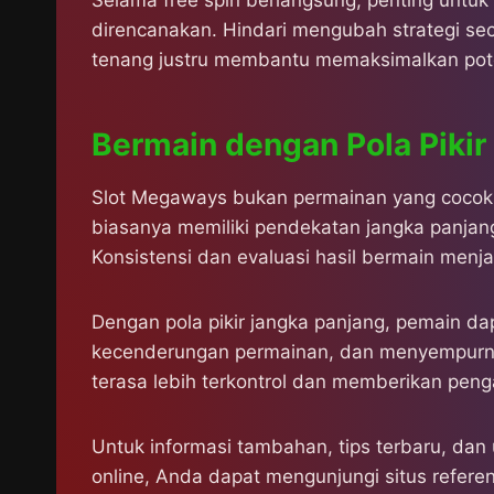
Selama free spin berlangsung, penting untuk
direncanakan. Hindari mengubah strategi sec
tenang justru membantu memaksimalkan poten
Bermain dengan Pola Pikir
Slot Megaways bukan permainan yang cocok u
biasanya memiliki pendekatan jangka panjang
Konsistensi dan evaluasi hasil bermain menja
Dengan pola pikir jangka panjang, pemain da
kecenderungan permainan, dan menyempurna
terasa lebih terkontrol dan memberikan peng
Untuk informasi tambahan, tips terbaru, dan 
online, Anda dapat mengunjungi situs referen