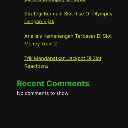
Strategi Bermain Slot Rise Of Olympus
Dengan Bijak
Analisis Kemenangan Terbesar Di Slot
Money Train 2
Trik Mendapatkan Jackpot Di Slot
Reactoonz
Recent Comments
No comments to show.