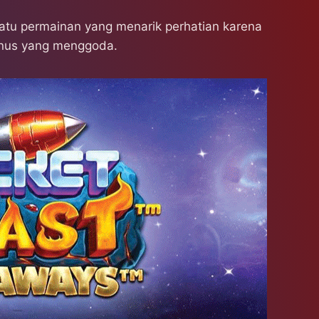
atu permainan yang menarik perhatian karena
onus yang menggoda.