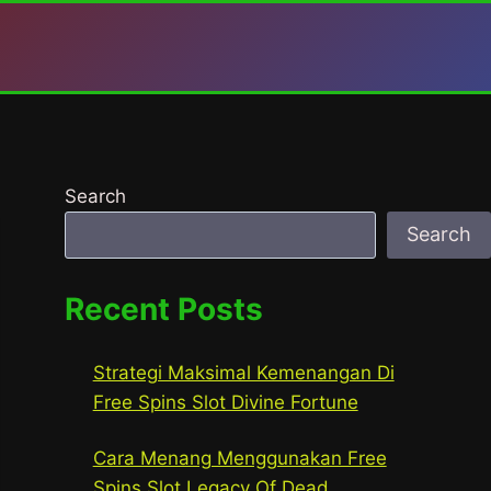
Search
Search
Recent Posts
Strategi Maksimal Kemenangan Di
Free Spins Slot Divine Fortune
Cara Menang Menggunakan Free
Spins Slot Legacy Of Dead