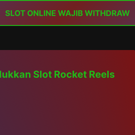
SLOT ONLINE WAJIB WITHDRAW
lukkan Slot Rocket Reels