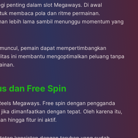
gi penting dalam slot Megaways. Di awal
ntuk membaca pola dan ritme permainan.
han lebih lama sambil menunggu momentum yang
ing muncul, pemain dapat mempertimbangkan
ilitas ini membantu mengoptimalkan peluang tanpa
ainan.
s dan Free Spin
t Reels Megaways. Free spin dengan pengganda
ika dimanfaatkan dengan tepat. Oleh karena itu,
 hingga fitur ini aktif.