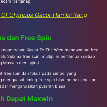
secara bertahap.
s Of Olympus Gacor Hari Ini Yang
s dan Free Spin
enangan besar. Quest To The West menawarkan free
ali. Selama free spin, multiplier bertambah setiap
ng Maxwin meningkat.
at free spin dan fokus pada simbol yang
g menguasai timing free spin bisa memaksimalkan
kadar mengandalkan putaran biasa.
h Dapat Maxwin