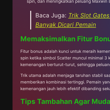
spin, dan meningkatkan peluang Maxwin 
Baca Juga:
Trik Slot Gate
Banyak Dicari Pemain
Memaksimalkan Fitur Bonu
Fitur bonus adalah kunci untuk meraih kem
spin ketika simbol Scatter muncul minimal 3 k
kemenangan berturut-turut, sehingga pelua
Trik utama adalah menjaga taruhan stabil sa
memberikan kombinasi tertinggi. Pemain yan
kemenangan jauh lebih efektif dibanding se
Tips Tambahan Agar Muda