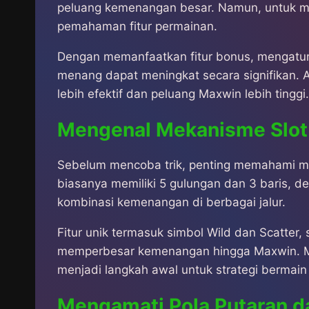
peluang kemenangan besar. Namun, untuk me
pemahaman fitur permainan.
Dengan memanfaatkan fitur bonus, mengatur
menang dapat meningkat secara signifikan. A
lebih efektif dan peluang Maxwin lebih tinggi.
Mengenal Mekanisme Slot
Sebelum mencoba trik, penting memahami m
biasanya memiliki 5 gulungan dan 3 baris, d
kombinasi kemenangan di berbagai jalur.
Fitur unik termasuk simbol Wild dan Scatter,
memperbesar kemenangan hingga Maxwin. Me
menjadi langkah awal untuk strategi bermain 
Mengamati Pola Putaran da