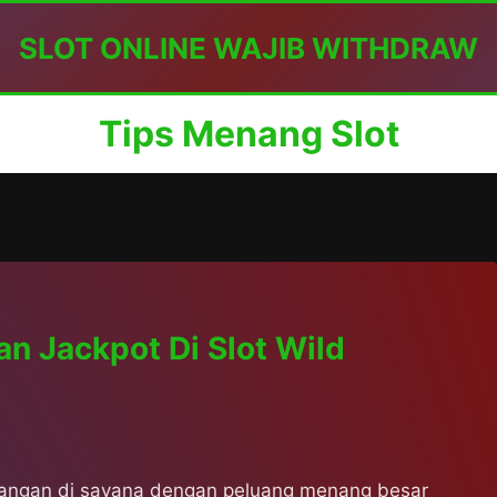
SLOT ONLINE WAJIB WITHDRAW
Tips Menang Slot
an Jackpot Di Slot Wild
alangan di savana dengan peluang menang besar