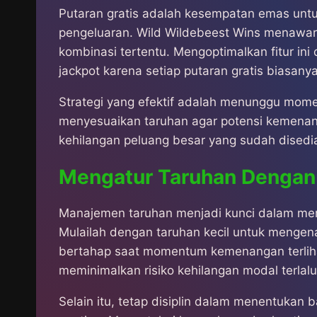
Putaran gratis adalah kesempatan emas un
pengeluaran. Wild Wildebeest Wins menawarka
kombinasi tertentu. Mengoptimalkan fitur ini
jackpot karena setiap putaran gratis biasany
Strategi yang efektif adalah menunggu momen
menyesuaikan taruhan agar potensi kemenanga
kehilangan peluang besar yang sudah disedi
Mengatur Taruhan Dengan 
Manajemen taruhan menjadi kunci dalam men
Mulailah dengan taruhan kecil untuk mengen
bertahap saat momentum kemenangan terlih
meminimalkan risiko kehilangan modal terlalu
Selain itu, tetap disiplin dalam menentukan