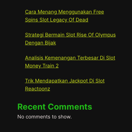
Cara Menang Menggunakan Free
Spins Slot Legacy Of Dead
Strategi Bermain Slot Rise Of Olympus
Dengan Bijak
Analisis Kemenangan Terbesar Di Slot
Money Train 2
Trik Mendapatkan Jackpot Di Slot
Reactoonz
Recent Comments
No comments to show.