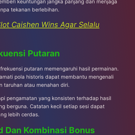
memberi keuntungan jangka panjang dan menjaga
npa tekanan berlebihan.
Slot Caishen Wins Agar Selalu
kuensi Putaran
rekuensi putaran memengaruhi hasil permainan.
gamati pola historis dapat membantu mengenali
 taruhan atau menahan diri.
api pengamatan yang konsisten terhadap hasil
g berguna. Catatan kecil setiap sesi dapat
ng lebih cerdas.
d Dan Kombinasi Bonus