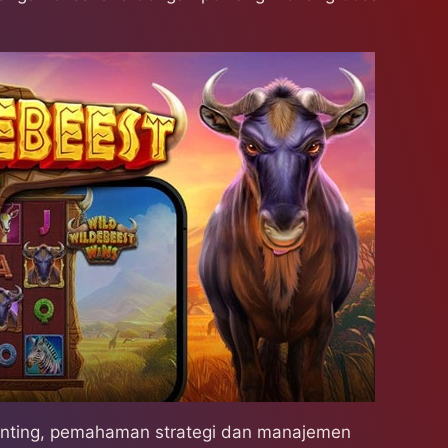
nting, pemahaman strategi dan manajemen