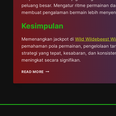
peluang besar. Mengatur ritme permainan dan
membuat pengalaman bermain lebih menyena
Kesimpulan
Memenangkan jackpot di
Wild Wildebeest Wi
pemahaman pola permainan, pengelolaan tar
strategi yang tepat, kesabaran, dan konsist
meningkat secara signifikan.
STRATEGI
READ MORE
PINTAR
MENDAPATKAN
JACKPOT
DI
SLOT
WILD
WILDEBEEST
WINS