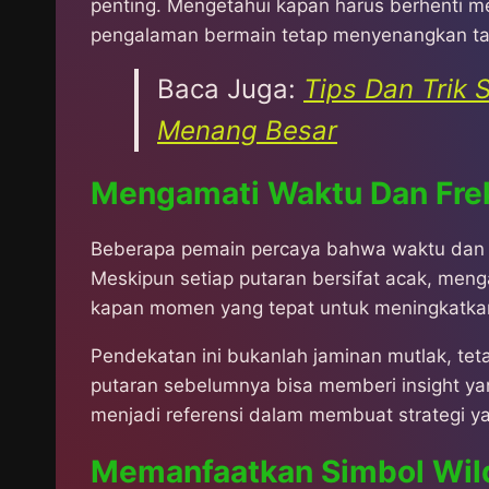
penting. Mengetahui kapan harus berhenti 
pengalaman bermain tetap menyenangkan ta
Baca Juga:
Tips Dan Trik 
Menang Besar
Mengamati Waktu Dan Fre
Beberapa pemain percaya bahwa waktu dan f
Meskipun setiap putaran bersifat acak, men
kapan momen yang tepat untuk meningkatkan
Pendekatan ini bukanlah jaminan mutlak, tet
putaran sebelumnya bisa memberi insight yan
menjadi referensi dalam membuat strategi ya
Memanfaatkan Simbol Wil