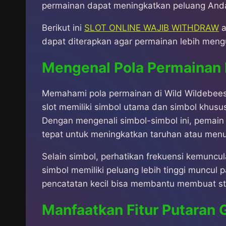
permainan dapat meningkatkan peluang Anda
Berikut ini
SLOT ONLINE WAJIB WITHDRAW
a
dapat diterapkan agar permainan lebih me
Mengenal Pola Permainan 
Memahami pola permainan di Wild Wildebeest
slot memiliki simbol utama dan simbol khusu
Dengan mengenali simbol-simbol ini, pemai
tepat untuk meningkatkan taruhan atau men
Selain simbol, perhatikan frekuensi kemuncu
simbol memiliki peluang lebih tinggi muncul
pencatatan kecil bisa membantu membuat stra
Manfaatkan Fitur Putaran G