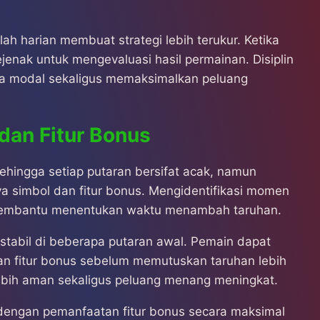
ah harian membuat strategi lebih terukur. Ketika
jenak untuk mengevaluasi hasil permainan. Disiplin
a modal sekaligus memaksimalkan peluang
dan Fitur Bonus
hingga setiap putaran bersifat acak, namun
 simbol dan fitur bonus. Mengidentifikasi momen
 membantu menentukan waktu menambah taruhan.
 stabil di beberapa putaran awal. Pemain dapat
n fitur bonus sebelum memutuskan taruhan lebih
ebih aman sekaligus peluang menang meningkat.
engan pemanfaatan fitur bonus secara maksimal