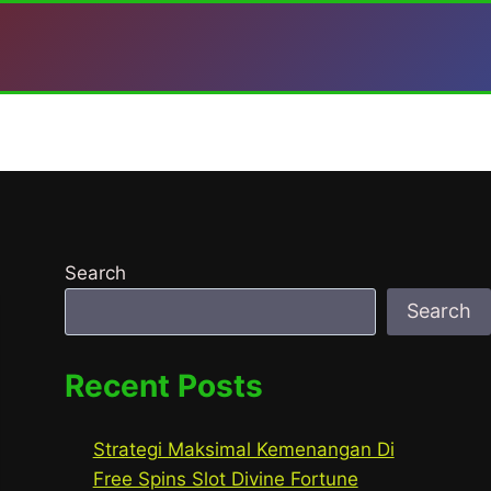
Search
Search
Recent Posts
Strategi Maksimal Kemenangan Di
Free Spins Slot Divine Fortune