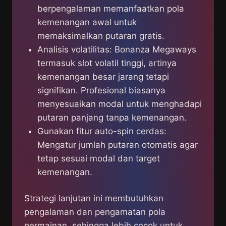
berpengalaman memanfaatkan pola
kemenangan awal untuk
memaksimalkan putaran gratis.
Analisis volatilitas: Bonanza Megaways
termasuk slot volatil tinggi, artinya
kemenangan besar jarang tetapi
signifikan. Profesional biasanya
menyesuaikan modal untuk menghadapi
putaran panjang tanpa kemenangan.
Gunakan fitur auto-spin cerdas:
Mengatur jumlah putaran otomatis agar
tetap sesuai modal dan target
kemenangan.
Strategi lanjutan ini membutuhkan
pengalaman dan pengamatan pola
permainan, sehingga lebih cocok untuk