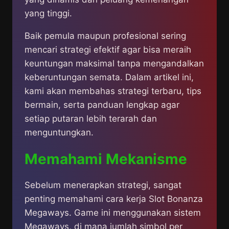
yang tinggi.
Baik pemula maupun profesional sering
mencari strategi efektif agar bisa meraih
keuntungan maksimal tanpa mengandalkan
keberuntungan semata. Dalam artikel ini,
kami akan membahas strategi terbaru, tips
bermain, serta panduan lengkap agar
setiap putaran lebih terarah dan
menguntungkan.
Memahami Mekanisme
Sebelum menerapkan strategi, sangat
penting memahami cara kerja Slot Bonanza
Megaways. Game ini menggunakan sistem
Megaways, di mana jumlah simbol per