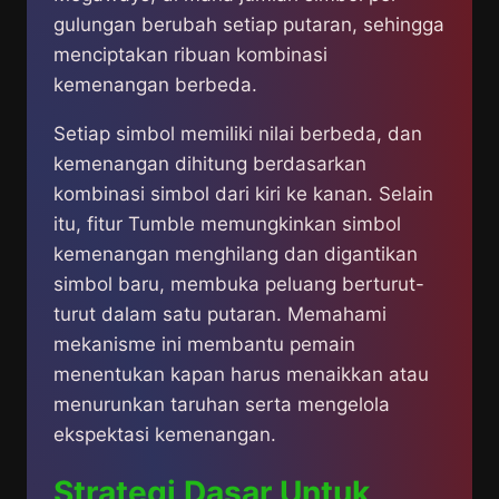
gulungan berubah setiap putaran, sehingga
menciptakan ribuan kombinasi
kemenangan berbeda.
Setiap simbol memiliki nilai berbeda, dan
kemenangan dihitung berdasarkan
kombinasi simbol dari kiri ke kanan. Selain
itu, fitur Tumble memungkinkan simbol
kemenangan menghilang dan digantikan
simbol baru, membuka peluang berturut-
turut dalam satu putaran. Memahami
mekanisme ini membantu pemain
menentukan kapan harus menaikkan atau
menurunkan taruhan serta mengelola
ekspektasi kemenangan.
Strategi Dasar Untuk