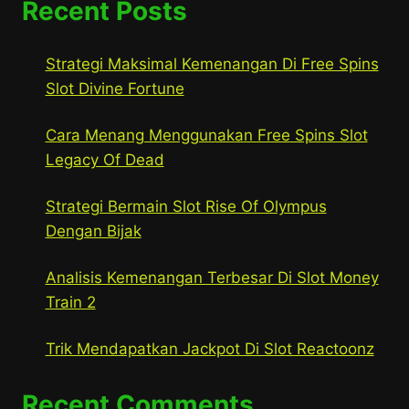
Recent Posts
Strategi Maksimal Kemenangan Di Free Spins
Slot Divine Fortune
Cara Menang Menggunakan Free Spins Slot
Legacy Of Dead
Strategi Bermain Slot Rise Of Olympus
Dengan Bijak
Analisis Kemenangan Terbesar Di Slot Money
Train 2
Trik Mendapatkan Jackpot Di Slot Reactoonz
Recent Comments