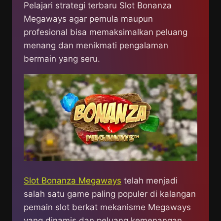
Pelajari strategi terbaru Slot Bonanza
Megaways agar pemula maupun
profesional bisa memaksimalkan peluang
menang dan menikmati pengalaman
bermain yang seru.
Slot Bonanza Megaways
telah menjadi
salah satu game paling populer di kalangan
pemain slot berkat mekanisme Megaways
yang dinamis dan peluang kemenangan