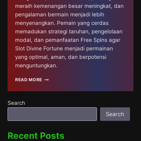
meraih kemenangan besar meningkat, dan
pengalaman bermain menjadi lebih
menyenangkan. Pemain yang cerdas
memadukan strategi taruhan, pengelolaan
modal, dan pemanfaatan Free Spins agar
Slot Divine Fortune menjadi permainan
yang optimal, aman, dan berpotensi
menguntungkan.
STRATEGI
READ MORE
MAKSIMAL
KEMENANGAN
DI
Search
FREE
SPINS
Search
SLOT
DIVINE
FORTUNE
Recent Posts