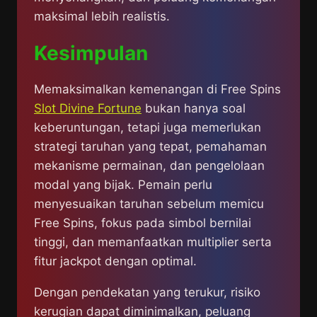
maksimal lebih realistis.
Kesimpulan
Memaksimalkan kemenangan di Free Spins
Slot Divine Fortune
bukan hanya soal
keberuntungan, tetapi juga memerlukan
strategi taruhan yang tepat, pemahaman
mekanisme permainan, dan pengelolaan
modal yang bijak. Pemain perlu
menyesuaikan taruhan sebelum memicu
Free Spins, fokus pada simbol bernilai
tinggi, dan memanfaatkan multiplier serta
fitur jackpot dengan optimal.
Dengan pendekatan yang terukur, risiko
kerugian dapat diminimalkan, peluang