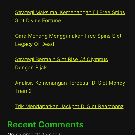
Strategi Maksimal Kemenangan Di Free Spins
Slot Divine Fortune
Cara Menang Menggunakan Free Spins Slot
Legacy Of Dead
Strategi Bermain Slot Rise Of Olympus
Dengan Bijak
Analisis Kemenangan Terbesar Di Slot Money
Train 2
Trik Mendapatkan Jackpot Di Slot Reactoonz
Recent Comments
No comments to show.