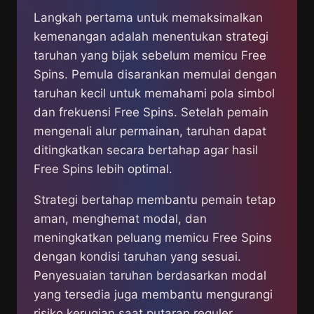
Langkah pertama untuk memaksimalkan
kemenangan adalah menentukan strategi
taruhan yang bijak sebelum memicu Free
Spins. Pemula disarankan memulai dengan
taruhan kecil untuk memahami pola simbol
dan frekuensi Free Spins. Setelah pemain
mengenali alur permainan, taruhan dapat
ditingkatkan secara bertahap agar hasil
Free Spins lebih optimal.
Strategi bertahap membantu pemain tetap
aman, menghemat modal, dan
meningkatkan peluang memicu Free Spins
dengan kondisi taruhan yang sesuai.
Penyesuaian taruhan berdasarkan modal
yang tersedia juga membantu mengurangi
risiko kerugian saat putaran reguler