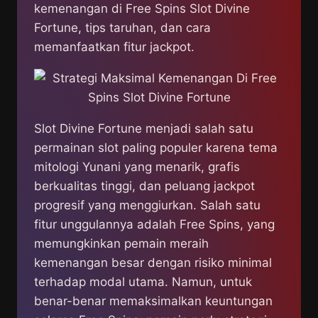
kemenangan di Free Spins Slot Divine
Fortune, tips taruhan, dan cara
memanfaatkan fitur jackpot.
Slot Divine Fortune menjadi salah satu
permainan slot paling populer karena tema
mitologi Yunani yang menarik, grafis
berkualitas tinggi, dan peluang jackpot
progresif yang menggiurkan. Salah satu
fitur unggulannya adalah Free Spins, yang
memungkinkan pemain meraih
kemenangan besar dengan risiko minimal
terhadap modal utama. Namun, untuk
benar-benar memaksimalkan keuntungan