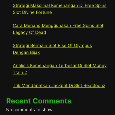
Strategi Maksimal Kemenangan Di Free Spins
Slot Divine Fortune
Cara Menang Menggunakan Free Spins Slot
Legacy Of Dead
Strategi Bermain Slot Rise Of Olympus
Dengan Bijak
Analisis Kemenangan Terbesar Di Slot Money
Train 2
Trik Mendapatkan Jackpot Di Slot Reactoonz
Recent Comments
No comments to show.