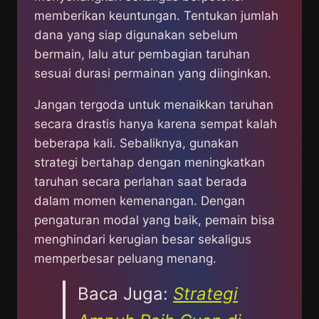
memberikan keuntungan. Tentukan jumlah
dana yang siap digunakan sebelum
bermain, lalu atur pembagian taruhan
sesuai durasi permainan yang diinginkan.
Jangan tergoda untuk menaikkan taruhan
secara drastis hanya karena sempat kalah
beberapa kali. Sebaliknya, gunakan
strategi bertahap dengan meningkatkan
taruhan secara perlahan saat berada
dalam momen kemenangan. Dengan
pengaturan modal yang baik, pemain bisa
menghindari kerugian besar sekaligus
memperbesar peluang menang.
Baca Juga:
Strategi