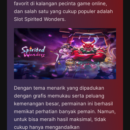
favorit di kalangan pecinta game online,
dan salah satu yang cukup populer adalah
Slot Spirited Wonders.
Dengan tema menarik yang dipadukan
dengan grafis memukau serta peluang
kemenangan besar, permainan ini berhasil
memikat perhatian banyak pemain. Namun,
untuk bisa meraih hasil maksimal, tidak
cukup hanya mengandalkan