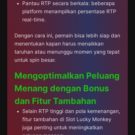
Pantau RTP secara berkala: beberapa
platform menampilkan persentase RTP
real-time.
Dengan cara ini, pemain bisa lebih siap dan
menentukan kapan harus menaikkan
taruhan atau menunggu momen yang tepat
untuk spin besar.
Mengoptimalkan Peluang
Menang dengan Bonus
dan Fitur Tambahan
Selain RTP tinggi dan pola kemenangan,
fitur tambahan di Slot Lucky Monkey
juga penting untuk meningkatkan