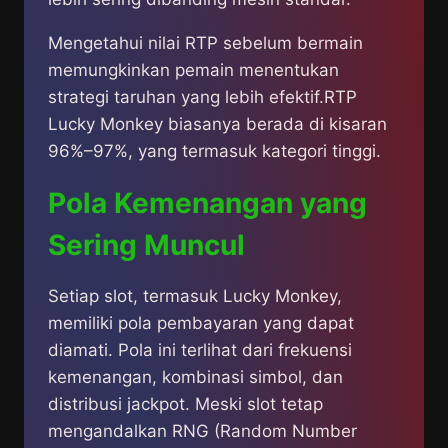
Mengetahui nilai RTP sebelum bermain
memungkinkan pemain menentukan
strategi taruhan yang lebih efektif.RTP
Lucky Monkey biasanya berada di kisaran
96%–97%, yang termasuk kategori tinggi.
Pola Kemenangan yang
Sering Muncul
Setiap slot, termasuk Lucky Monkey,
memiliki pola pembayaran yang dapat
diamati. Pola ini terlihat dari frekuensi
kemenangan, kombinasi simbol, dan
distribusi jackpot. Meski slot tetap
mengandalkan RNG (Random Number