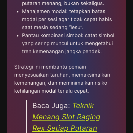
putaran menang, bukan sekaligus.
Manajemen modal: tetapkan batas
modal per sesi agar tidak cepat habis
saat mesin sedang “lesu”.
Pantau kombinasi simbol: catat simbol
yang sering muncul untuk mengetahui
tren kemenangan jangka pendek.
Strategi ini membantu pemain
menyesuaikan taruhan, memaksimalkan
kemenangan, dan meminimalkan risiko
kehilangan modal terlalu cepat.
Baca Juga:
Teknik
Menang Slot Raging
Rex Setiap Putaran