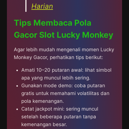
Harian
Tips Membaca Pola
Gacor Slot Lucky Monkey
Agar lebih mudah mengenali momen Lucky
Monkey Gacor, perhatikan tips berikut:
Amati 10–20 putaran awal: lihat simbol
apa yang muncul lebih sering.
Gunakan mode demo: coba putaran
gratis untuk memahami volatilitas dan
pola kemenangan.
Catat jackpot mini: sering muncul
setelah beberapa putaran tanpa
kemenangan besar.