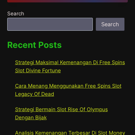
SLOT
LUCKY
Search
MONKEY
GACOR
Search
BERDASARKAN
RTP
TINGGI
Recent Posts
Strategi Maksimal Kemenangan Di Free Spins
Slot Divine Fortune
Cara Menang Menggunakan Free Spins Slot
Legacy Of Dead
Strategi Bermain Slot Rise Of Olympus
Dengan Bijak
Analisis Kemenangan Terbesar Di Slot Money