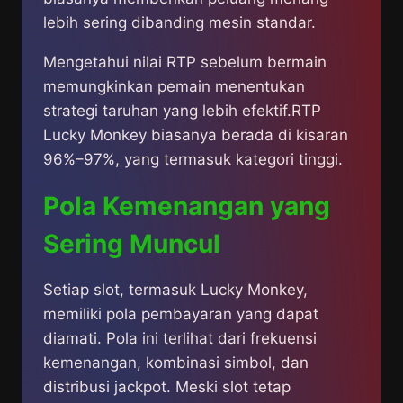
lebih sering dibanding mesin standar.
Mengetahui nilai RTP sebelum bermain
memungkinkan pemain menentukan
strategi taruhan yang lebih efektif.RTP
Lucky Monkey biasanya berada di kisaran
96%–97%, yang termasuk kategori tinggi.
Pola Kemenangan yang
Sering Muncul
Setiap slot, termasuk Lucky Monkey,
memiliki pola pembayaran yang dapat
diamati. Pola ini terlihat dari frekuensi
kemenangan, kombinasi simbol, dan
distribusi jackpot. Meski slot tetap