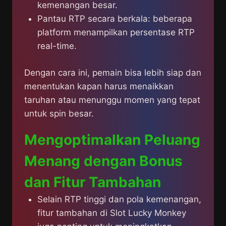
kemenangan besar.
Pantau RTP secara berkala: beberapa
platform menampilkan persentase RTP
real-time.
Dengan cara ini, pemain bisa lebih siap dan
menentukan kapan harus menaikkan
taruhan atau menunggu momen yang tepat
untuk spin besar.
Mengoptimalkan Peluang
Menang dengan Bonus
dan Fitur Tambahan
Selain RTP tinggi dan pola kemenangan,
fitur tambahan di Slot Lucky Monkey