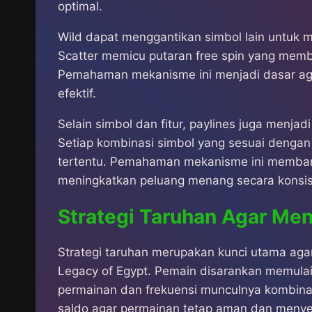
optimal.
Wild dapat menggantikan simbol lain untu
Scatter memicu putaran free spin yang me
Pemahaman mekanisme ini menjadi dasar aga
efektif.
Selain simbol dan fitur, paylines juga menj
Setiap kombinasi simbol yang sesuai dengan
tertentu. Pemahaman mekanisme ini memban
meningkatkan peluang menang secara konsis
Strategi Taruhan Agar Me
Strategi taruhan merupakan kunci utama a
Legacy of Egypt. Pemain disarankan memulai
permainan dan frekuensi munculnya kombin
saldo agar permainan tetap aman dan meny