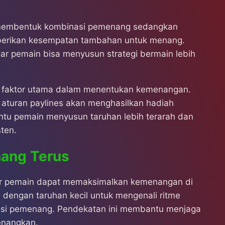
k membentuk kombinasi pemenang sedangkan
mberikan kesempatan tambahan untuk menang.
r pemain bisa menyusun strategi bermain lebih
adi faktor utama dalam menentukan kemenangan.
 aturan paylines akan menghasilkan hadiah
tu pemain menyusun taruhan lebih terarah dan
ten.
nang Terus
gar pemain dapat memaksimalkan kemenangan di
 dengan taruhan kecil untuk mengenali ritme
asi pemenang. Pendekatan ini membantu menjaga
enangkan.