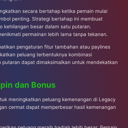
tingkatkan secara bertahap ketika pemain mulai
bol penting. Strategi bertahap ini membuat
ko kehilangan besar dalam satu putaran.
enikmati permainan lebih lama tanpa tekanan.
atikan pengaturan fitur tambahan atau paylines
ngkatkan peluang terbentuknya kombinasi
ap putaran dapat dimaksimalkan untuk mendekatkan
Spin dan Bonus
untuk meningkatkan peluang kemenangan di Legacy
ngan cermat dapat memperbesar hasil kemenangan
berikan peluang meraih hadiah lebih besar. Pemain