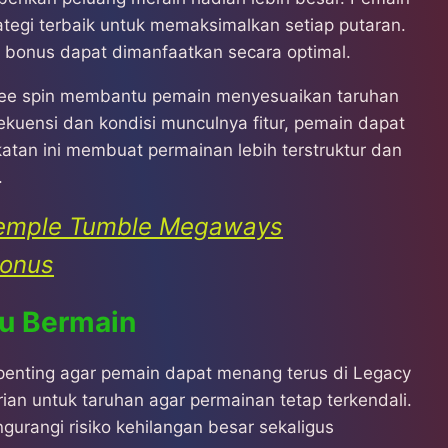
egi terbaik untuk memaksimalkan setiap putaran.
r bonus dapat dimanfaatkan secara optimal.
free spin membantu pemain menyesuaikan taruhan
ekuensi dan kondisi munculnya fitur, pemain dapat
tan ini membuat permainan lebih terstruktur dan
.
 Temple Tumble Megaways
Bonus
u Bermain
enting agar pemain dapat menang terus di Legacy
ian untuk taruhan agar permainan tetap terkendali.
rangi risiko kehilangan besar sekaligus