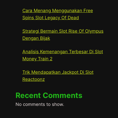
Cara Menang Menggunakan Free
Spins Slot Legacy Of Dead
Strategi Bermain Slot Rise Of Olympus
Dengan Bijak
Analisis Kemenangan Terbesar Di Slot
Money Train 2
Trik Mendapatkan Jackpot Di Slot
Reactoonz
Recent Comments
No comments to show.