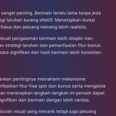
 sangat penting. Bermain terlalu lama tanpa jeda
i taruhan kurang efektif. Menetapkan durasi
okus dan peluang menang lebih realistis.
buat pengalaman bermain lebih disiplin dan
strategi taruhan dan pemanfaatan fitur bonus
a signifikan dan hasil bermain lebih konsisten.
nkan pentingnya memahami mekanisme
faatkan fitur free spin dan bonus serta mengelola
gan menerapkan langkah-langkah ini pemain dapat
gnifikan dan bermain dengan lebih cerdas.
uran visual yang menarik tetapi juga peluang