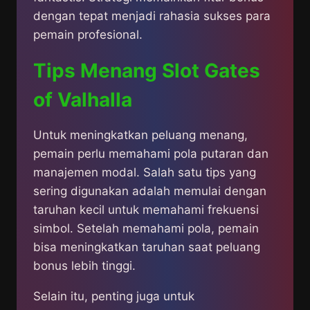
dengan tepat menjadi rahasia sukses para
pemain profesional.
Tips Menang Slot Gates
of Valhalla
Untuk meningkatkan peluang menang,
pemain perlu memahami pola putaran dan
manajemen modal. Salah satu tips yang
sering digunakan adalah memulai dengan
taruhan kecil untuk memahami frekuensi
simbol. Setelah memahami pola, pemain
bisa meningkatkan taruhan saat peluang
bonus lebih tinggi.
Selain itu, penting juga untuk