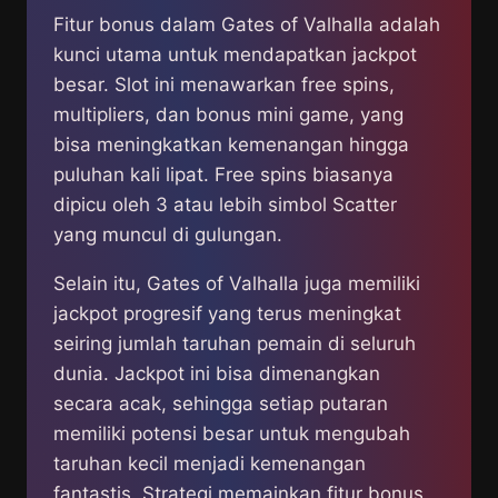
Fitur bonus dalam Gates of Valhalla adalah
kunci utama untuk mendapatkan jackpot
besar. Slot ini menawarkan free spins,
multipliers, dan bonus mini game, yang
bisa meningkatkan kemenangan hingga
puluhan kali lipat. Free spins biasanya
dipicu oleh 3 atau lebih simbol Scatter
yang muncul di gulungan.
Selain itu, Gates of Valhalla juga memiliki
jackpot progresif yang terus meningkat
seiring jumlah taruhan pemain di seluruh
dunia. Jackpot ini bisa dimenangkan
secara acak, sehingga setiap putaran
memiliki potensi besar untuk mengubah
taruhan kecil menjadi kemenangan
fantastis. Strategi memainkan fitur bonus