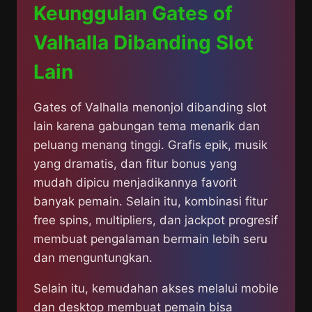
Keunggulan Gates of
Valhalla Dibanding Slot
Lain
Gates of Valhalla menonjol dibanding slot
lain karena gabungan tema menarik dan
peluang menang tinggi. Grafis epik, musik
yang dramatis, dan fitur bonus yang
mudah dipicu menjadikannya favorit
banyak pemain. Selain itu, kombinasi fitur
free spins, multipliers, dan jackpot progresif
membuat pengalaman bermain lebih seru
dan menguntungkan.
Selain itu, kemudahan akses melalui mobile
dan desktop membuat pemain bisa