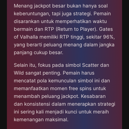
Menang jackpot besar bukan hanya soal
keberuntungan, tapi juga strategi. Pemain
disarankan untuk memperhatikan waktu
bermain dan RTP (Return to Player). Gates
of Valhalla memiliki RTP tinggi, sekitar 96%,
yang berarti peluang menang dalam jangka
panjang cukup besar.
Selain itu, fokus pada simbol Scatter dan
Wild sangat penting. Pemain harus
mencatat pola kemunculan simbol ini dan
memanfaatkan momen free spins untuk
menambah peluang jackpot. Kesabaran
dan konsistensi dalam menerapkan strategi
ini sering kali menjadi kunci untuk meraih
kemenangan maksimal.