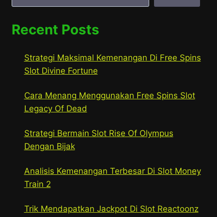
MENANG
JACKPOT
BESAR
Recent Posts
Strategi Maksimal Kemenangan Di Free Spins
Slot Divine Fortune
Cara Menang Menggunakan Free Spins Slot
Legacy Of Dead
Strategi Bermain Slot Rise Of Olympus
Dengan Bijak
Analisis Kemenangan Terbesar Di Slot Money
Train 2
Trik Mendapatkan Jackpot Di Slot Reactoonz