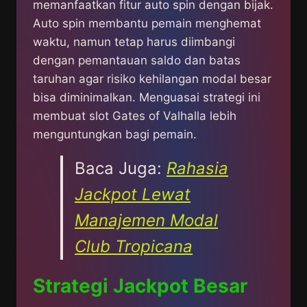
memanfaatkan fitur auto spin dengan bijak.
Auto spin membantu pemain menghemat
waktu, namun tetap harus diimbangi
dengan pemantauan saldo dan batas
taruhan agar risiko kehilangan modal besar
bisa diminimalkan. Menguasai strategi ini
membuat slot Gates of Valhalla lebih
menguntungkan bagi pemain.
Baca Juga:
Rahasia
Jackpot Lewat
Manajemen Modal
Club Tropicana
Strategi Jackpot Besar