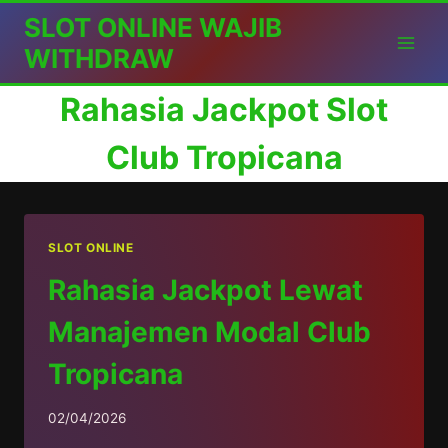
Skip
SLOT ONLINE WAJIB
to
WITHDRAW
content
Rahasia Jackpot Slot
Club Tropicana
SLOT ONLINE
Rahasia Jackpot Lewat
Manajemen Modal Club
Tropicana
02/04/2026