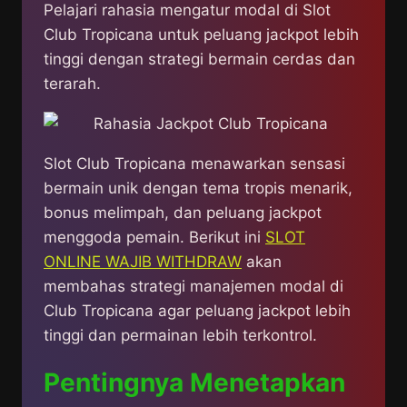
Pelajari rahasia mengatur modal di Slot
Club Tropicana untuk peluang jackpot lebih
tinggi dengan strategi bermain cerdas dan
terarah.
Slot Club Tropicana menawarkan sensasi
bermain unik dengan tema tropis menarik,
bonus melimpah, dan peluang jackpot
menggoda pemain. Berikut ini
SLOT
ONLINE WAJIB WITHDRAW
akan
membahas strategi manajemen modal di
Club Tropicana agar peluang jackpot lebih
tinggi dan permainan lebih terkontrol.
Pentingnya Menetapkan