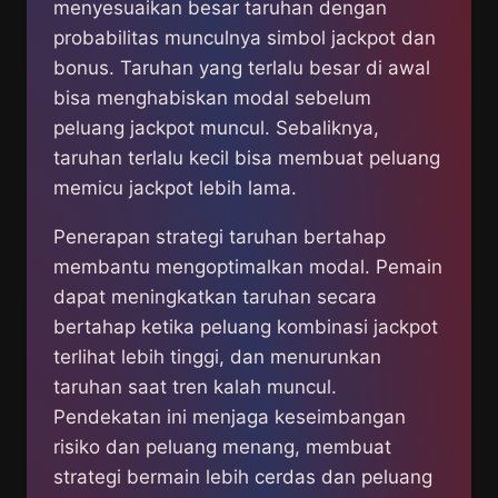
menyesuaikan besar taruhan dengan
probabilitas munculnya simbol jackpot dan
bonus. Taruhan yang terlalu besar di awal
bisa menghabiskan modal sebelum
peluang jackpot muncul. Sebaliknya,
taruhan terlalu kecil bisa membuat peluang
memicu jackpot lebih lama.
Penerapan strategi taruhan bertahap
membantu mengoptimalkan modal. Pemain
dapat meningkatkan taruhan secara
bertahap ketika peluang kombinasi jackpot
terlihat lebih tinggi, dan menurunkan
taruhan saat tren kalah muncul.
Pendekatan ini menjaga keseimbangan
risiko dan peluang menang, membuat
strategi bermain lebih cerdas dan peluang