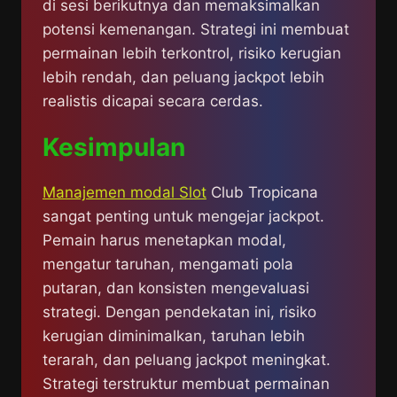
di sesi berikutnya dan memaksimalkan
potensi kemenangan. Strategi ini membuat
permainan lebih terkontrol, risiko kerugian
lebih rendah, dan peluang jackpot lebih
realistis dicapai secara cerdas.
Kesimpulan
Manajemen modal Slot
Club Tropicana
sangat penting untuk mengejar jackpot.
Pemain harus menetapkan modal,
mengatur taruhan, mengamati pola
putaran, dan konsisten mengevaluasi
strategi. Dengan pendekatan ini, risiko
kerugian diminimalkan, taruhan lebih
terarah, dan peluang jackpot meningkat.
Strategi terstruktur membuat permainan