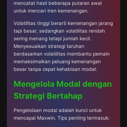
mencatat hasil beberapa putaran awal
untuk mencari tren kemenangan.
Volatilitas tinggi berarti kemenangan jarang
tapi besar, sedangkan volatilitas rendah
sering menang tetapi jumlah kecil.
Menyesuaikan strategi taruhan
berdasarkan volatilitas membantu pemain
memaksimalkan peluang kemenangan
besar tanpa cepat kehabisan modal.
Mengelola Modal dengan
Strategi Bertahap
Pengelolaan modal adalah kunci untuk
mencapai Maxwin. Tips penting termasuk: