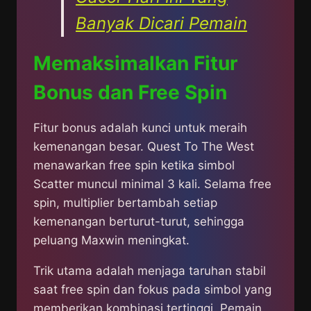
Banyak Dicari Pemain
Memaksimalkan Fitur
Bonus dan Free Spin
Fitur bonus adalah kunci untuk meraih
kemenangan besar. Quest To The West
menawarkan free spin ketika simbol
Scatter muncul minimal 3 kali. Selama free
spin, multiplier bertambah setiap
kemenangan berturut-turut, sehingga
peluang Maxwin meningkat.
Trik utama adalah menjaga taruhan stabil
saat free spin dan fokus pada simbol yang
memberikan kombinasi tertinggi. Pemain