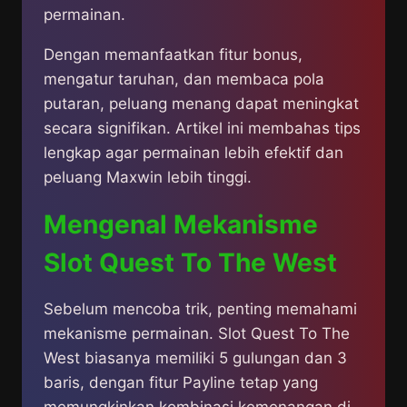
permainan.
Dengan memanfaatkan fitur bonus,
mengatur taruhan, dan membaca pola
putaran, peluang menang dapat meningkat
secara signifikan. Artikel ini membahas tips
lengkap agar permainan lebih efektif dan
peluang Maxwin lebih tinggi.
Mengenal Mekanisme
Slot Quest To The West
Sebelum mencoba trik, penting memahami
mekanisme permainan. Slot Quest To The
West biasanya memiliki 5 gulungan dan 3
baris, dengan fitur Payline tetap yang