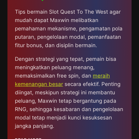
Tips bermain Slot Quest To The West agar
mudah dapat Maxwin melibatkan
pemahaman mekanisme, pengamatan pola
putaran, pengelolaan modal, pemanfaatan
fitur bonus, dan disiplin bermain.
Dengan strategi yang tepat, pemain bisa
meningkatkan peluang menang,
memaksimalkan free spin, dan
meraih
kemenangan besar
secara efektif. Penting
diingat, meskipun strategi ini membantu
peluang, Maxwin tetap bergantung pada
RNG, sehingga kesabaran dan pengelolaan
modal tetap menjadi kunci kesuksesan
jangka panjang.
TIPS