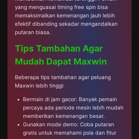
yang menguasai timing free spin bisa
memaksimalkan kemenangan jauh lebih
efektif dibanding sekadar mengandalkan
putaran biasa.
Tips Tambahan Agar
Mudah Dapat Maxwin
Beberapa tips tambahan agar peluang
Maxwin lebih tinggi:
Bermain di jam gacor: Banyak pemain
percaya ada periode mesin lebih mudah
memberikan kemenangan besar.
Gunakan mode demo: Coba putaran
gratis untuk memahami pola dan fitur