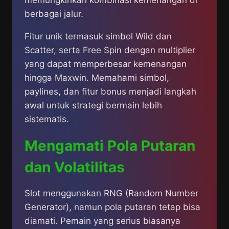
memungkinkan kombinasi kemenangan di
berbagai jalur.
Fitur unik termasuk simbol Wild dan
Scatter, serta Free Spin dengan multiplier
yang dapat memperbesar kemenangan
hingga Maxwin. Memahami simbol,
paylines, dan fitur bonus menjadi langkah
awal untuk strategi bermain lebih
sistematis.
Mengamati Pola Putaran
dan Volatilitas
Slot menggunakan RNG (Random Number
Generator), namun pola putaran tetap bisa
diamati. Pemain yang serius biasanya