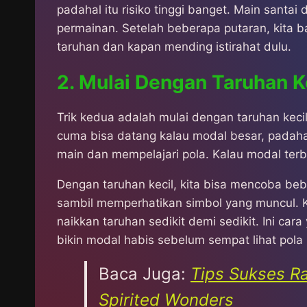
padahal itu risiko tinggi banget. Main santai 
permainan. Setelah beberapa putaran, kita b
taruhan dan kapan mending istirahat dulu.
2. Mulai Dengan Taruhan K
Trik kedua adalah mulai dengan taruhan keci
cuma bisa datang kalau modal besar, padahal
main dan mempelajari pola. Kalau modal terba
Dengan taruhan kecil, kita bisa mencoba bebe
sambil memperhatikan simbol yang muncul. 
naikkan taruhan sedikit demi sedikit. Ini car
bikin modal habis sebelum sempat lihat pola
Baca Juga:
Tips Sukses R
Spirited Wonders