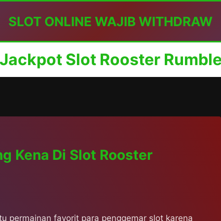
SLOT ONLINE WAJIB WITHDRAW
Jackpot Slot Rooster Rumbl
ng Kena Di Slot Rooster
atu permainan favorit para penggemar slot karena