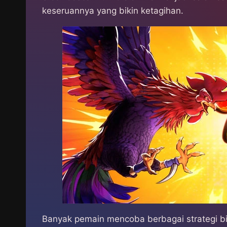
keseruannya yang bikin ketagihan.
Banyak pemain mencoba berbagai strategi b