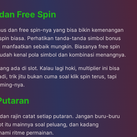
 dan Free Spin
onus dan free spin-nya yang bisa bikin kemenangan
 spin biasa. Perhatikan tanda-tanda simbol bonus
, manfaatkan sebaik mungkin. Biasanya free spin
a udah kenal pola simbol dan kombinasi menangnya.
ang ada di slot. Kalau lagi hoki, multiplier ini bisa
, trik jitu bukan cuma soal klik spin terus, tapi
iming-nya.
Putaran
r dan rajin catat setiap putaran. Jangan buru-buru
t itu mainnya soal peluang, dan kadang
ami ritme permainan.