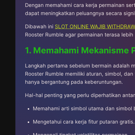
Dengan memahami cara kerja permainan sert
dapat meningkatkan peluangnya secara signi
Dibawah ini
SLOT ONLINE WAJIB WITHDRA
Rooster Rumble agar permainan terasa lebi
1. Memahami Mekanisme 
Langkah pertama sebelum bermain adalah m
Rooster Rumble memiliki aturan, simbol, dan 
hanya bergantung pada keberuntungan.
Hal-hal penting yang perlu diperhatikan antar
Memahami arti simbol utama dan simbol 
Mengetahui cara kerja fitur putaran gratis.