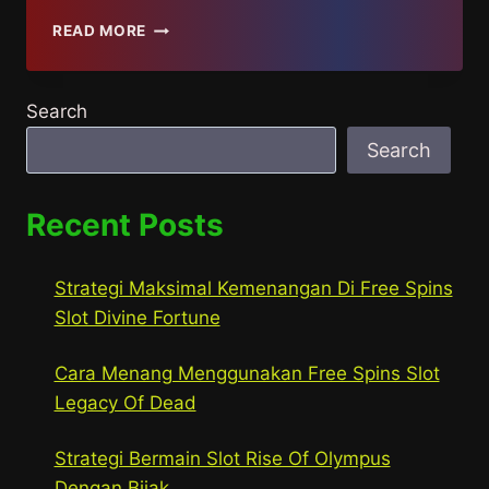
CARA
READ MORE
BARU
MENANG
BESAR
Search
DI
SLOT
Search
DINER
DELIGHTS
Recent Posts
Strategi Maksimal Kemenangan Di Free Spins
Slot Divine Fortune
Cara Menang Menggunakan Free Spins Slot
Legacy Of Dead
Strategi Bermain Slot Rise Of Olympus
Dengan Bijak