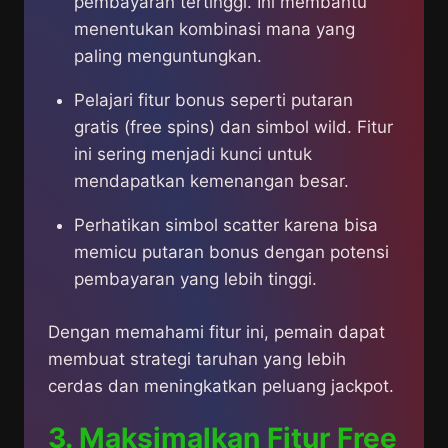
pembayaran tertinggi. Ini membantu
menentukan kombinasi mana yang
paling menguntungkan.
Pelajari fitur bonus seperti putaran
gratis (free spins) dan simbol wild. Fitur
ini sering menjadi kunci untuk
mendapatkan kemenangan besar.
Perhatikan simbol scatter karena bisa
memicu putaran bonus dengan potensi
pembayaran yang lebih tinggi.
Dengan memahami fitur ini, pemain dapat
membuat strategi taruhan yang lebih
cerdas dan meningkatkan peluang jackpot.
3. Maksimalkan Fitur Free