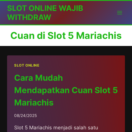
Skip
SLOT ONLINE WAJIB
to
WITHDRAW
content
Cuan di Slot 5 Mariachis
SLOT ONLINE
Cara Mudah
Mendapatkan Cuan Slot 5
Mariachis
08/24/2025
Slot 5 Mariachis menjadi salah satu